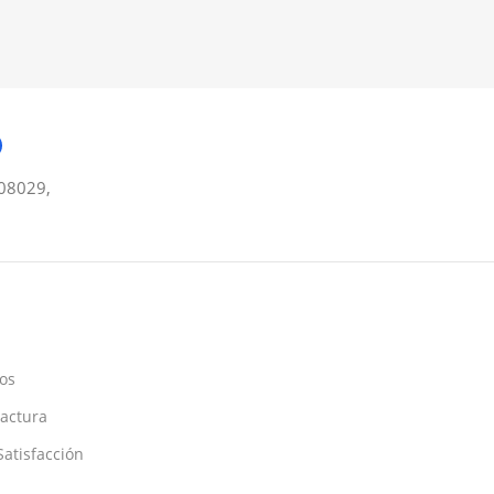
08029,
os
Factura
atisfacción