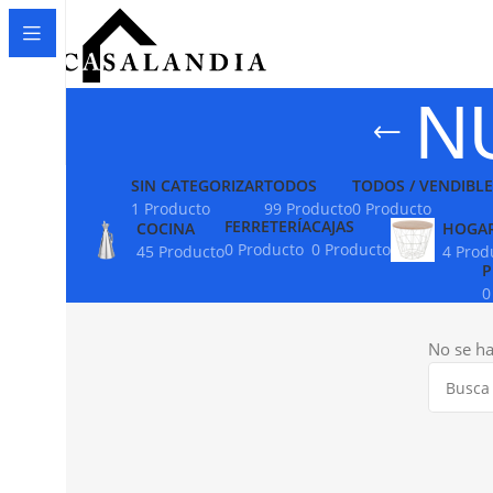
N
SIN CATEGORIZAR
TODOS
TODOS / VENDIBLE
1 Producto
99 Producto
0 Producto
FERRETERÍA
CAJAS
COCINA
HOGA
0 Producto
0 Producto
45 Producto
4 Prod
P
0
No se ha