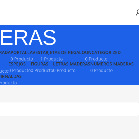
ERAS
RADA
PORTALLAVES
TARJETAS DE REGALO
UNCATEGORIZED
0 Producto
1 Producto
0 Producto
ESPEJOS
FIGURAS
LETRAS MADERAS
NUMEROS MADERAS
0 Producto
0 Producto
0 Producto
0 Producto
ucto
IRNALDAS
Producto