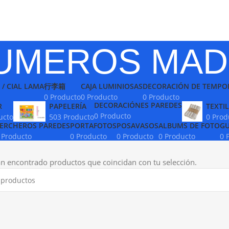
UMEROS MAD
 / CIAL LAMA
行李箱
CAJA LUMINIOSAS
DECORACIÓN DE TEMPO
0 Producto
0 Producto
0 Producto
DECORACIÓNES PAREDES
R
PAPELERÍA
TEXTIL
0 Producto
ucto
503 Producto
0 Prod
ERCHEROS PAREDES
PORTAFOTOS
POSAVASOS
ALBUMS DE FOTO
GU
 Producto
0 Producto
0 Producto
0 Producto
0 
n encontrado productos que coincidan con tu selección.