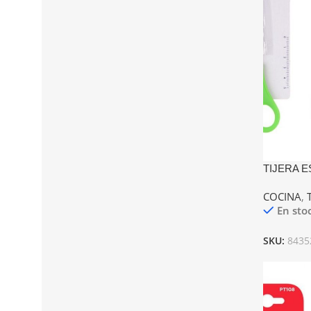
TIJERA 
COCINA
,
En sto
SKU:
8435