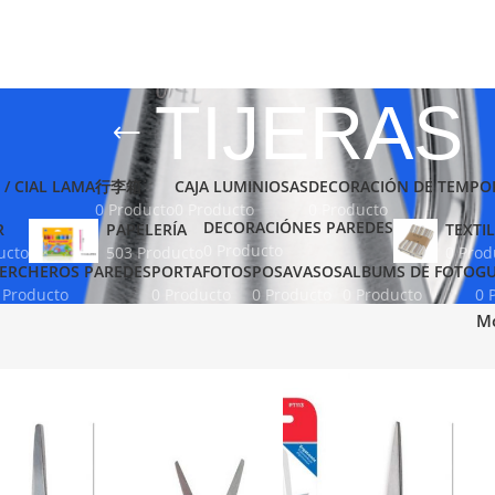
TIJERAS
 / CIAL LAMA
行李箱
CAJA LUMINIOSAS
DECORACIÓN DE TEMPO
0 Producto
0 Producto
0 Producto
DECORACIÓNES PAREDES
R
PAPELERÍA
TEXTIL
0 Producto
ucto
503 Producto
0 Prod
ERCHEROS PAREDES
PORTAFOTOS
POSAVASOS
ALBUMS DE FOTO
GU
 Producto
0 Producto
0 Producto
0 Producto
0 
M