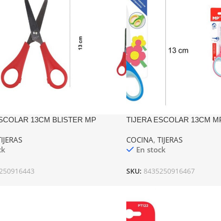
ESCOLAR 13CM BLISTER MP
TIJERA ESCOLAR 13CM M
TIJERAS
COCINA
,
TIJERAS
ck
En stock
250916443
SKU:
8435250916467