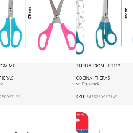
17CM MP
TIJERA 20CM , PT113
TIJERAS
COCINA
,
TIJERAS
ck
En stock
250967131
SKU:
8435250967148