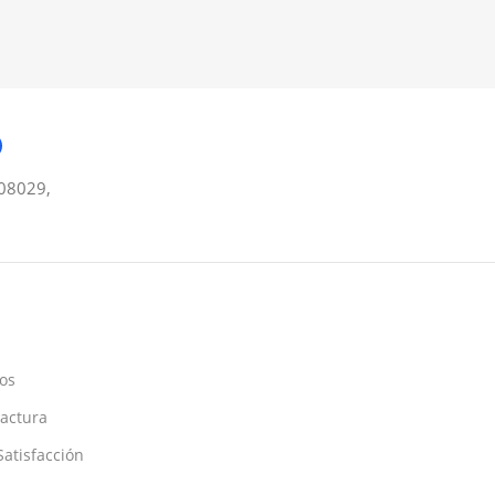
08029,
os
Factura
atisfacción