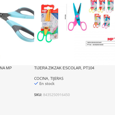
ONA MP
TIJERA ZIKZAK ESCOLAR, PT104
COCINA
,
TIJERAS
En stock
SKU:
8435250916450