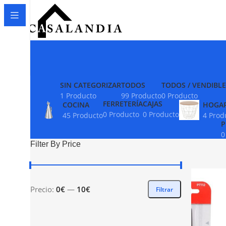
SIN CATEGORIZAR
TODOS
TODOS / VENDIBLE
1 Producto
99 Producto
0 Producto
FERRETERÍA
CAJAS
COCINA
HOGA
0 Producto
0 Producto
45 Producto
4 Prod
P
0
Filter By Price
Precio:
0€
—
10€
Filtrar