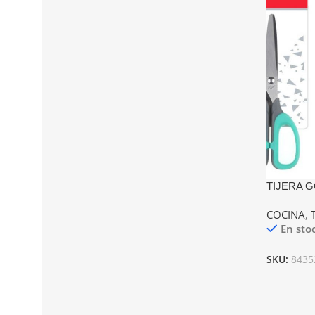
TIJERA 
COCINA
,
En sto
SKU:
8435