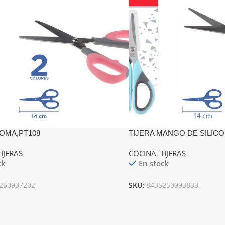
GOMA,PT108
TIJERA MANGO DE SILIC
TIJERAS
COCINA
,
TIJERAS
ck
En stock
250937202
SKU:
8435250993833