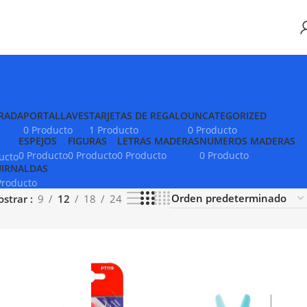
RADA
PORTALLAVES
TARJETAS DE REGALO
UNCATEGORIZED
0 Producto
1 Producto
0 Producto
ESPEJOS
FIGURAS
LETRAS MADERAS
NUMEROS MADERAS
0 Producto
0 Producto
0 Producto
0 Producto
ucto
IRNALDAS
Producto
ostrar
9
12
18
24