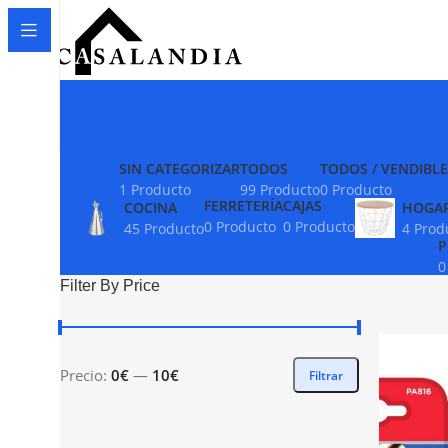
SIN CATEGORIZAR
TODOS
TODOS / VENDIBLE
1 Producto
99 Producto
0 Producto
FERRETERÍA
CAJAS
COCINA
HOGA
0 Producto
0 Producto
45 Producto
4 Prod
P
0
Filter By Price
Precio:
0€
—
10€
Filtrar