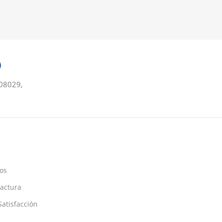
08029,
os
Factura
atisfacción