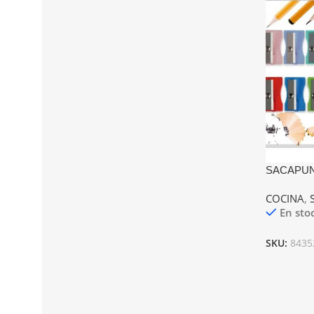
SACAPUN
COCINA
,
En sto
SKU:
8435