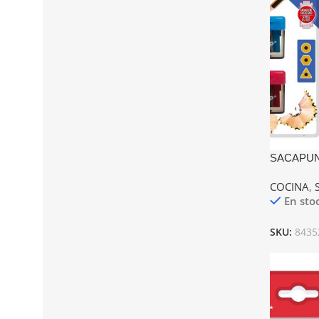
SACAPUN
COCINA
,
En sto
SKU:
8435