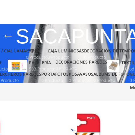
SACAPUNT
 / CIAL LAMA
行李箱
CAJA LUMINIOSAS
DECORACIÓN DE TEMPO
0 Producto
0 Producto
0 Producto
DECORACIÓNES PAREDES
R
PAPELERÍA
TEXTIL
0 Producto
ucto
503 Producto
0 Prod
ERCHEROS PAREDES
PORTAFOTOS
POSAVASOS
ALBUMS DE FOTO
GU
 Producto
0 Producto
0 Producto
0 Producto
0 
M