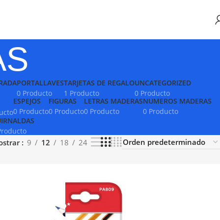
AS
RADA
PORTALLAVES
TARJETAS DE REGALO
UNCATEGORIZED
0 Producto
1 Producto
0 Producto
ESPEJOS
FIGURAS
LETRAS MADERAS
NUMEROS MADERAS
0 Producto
0 Producto
0 Producto
0 Producto
ucto
IRNALDAS
Producto
ostrar
9
12
18
24