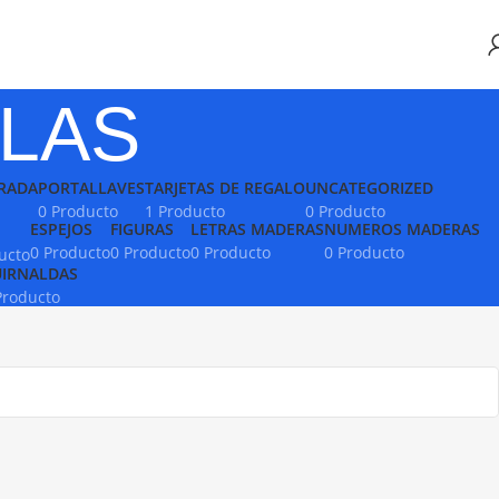
LAS
RADA
PORTALLAVES
TARJETAS DE REGALO
UNCATEGORIZED
0 Producto
1 Producto
0 Producto
ESPEJOS
FIGURAS
LETRAS MADERAS
NUMEROS MADERAS
0 Producto
0 Producto
0 Producto
0 Producto
ucto
IRNALDAS
Producto