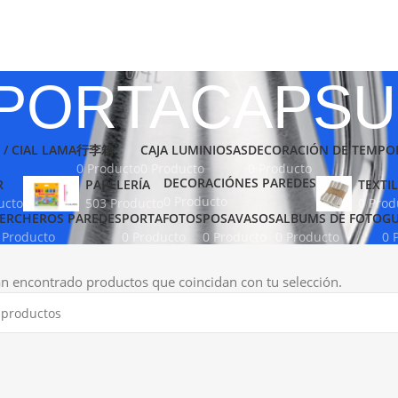
PORTACAPSU
 / CIAL LAMA
行李箱
CAJA LUMINIOSAS
DECORACIÓN DE TEMPO
0 Producto
0 Producto
0 Producto
DECORACIÓNES PAREDES
R
PAPELERÍA
TEXTIL
0 Producto
ucto
503 Producto
0 Prod
ERCHEROS PAREDES
PORTAFOTOS
POSAVASOS
ALBUMS DE FOTO
GU
 Producto
0 Producto
0 Producto
0 Producto
0 
n encontrado productos que coincidan con tu selección.