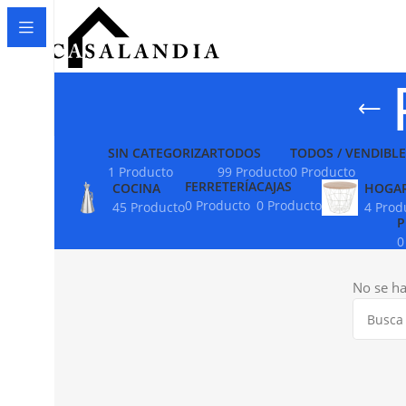
SIN CATEGORIZAR
TODOS
TODOS / VENDIBLE
1 Producto
99 Producto
0 Producto
FERRETERÍA
CAJAS
COCINA
HOGA
0 Producto
0 Producto
45 Producto
4 Prod
P
0
No se ha