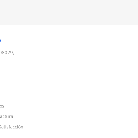
08029,
os
Factura
atisfacción